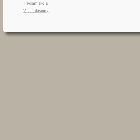
Trivsam skola
Visselblåsning