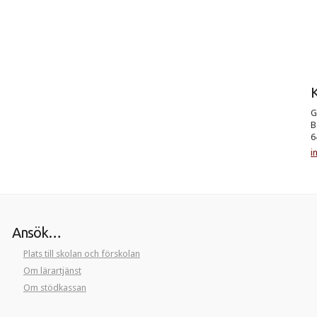
K
G
B
6
i
Ansök…
Plats till skolan och förskolan
Om lärartjänst
Om stödkassan