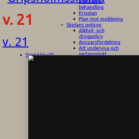
kränkande
behandling
Krisplan
v. 21
Plan mot mobbning
Skolans policyn
Alkhol- och
drogpolicy
v. 21
Ansvarsfördelning
Att undervisa och
pedagogiskt
Start
Aktuellt
bemöta barn/elever
med ADHD
Bedömningsplan
Dataskyddspolicy
Datorprogram
Fairplay på
fotbollsplanen
Elevvården
Engelska för
hemflyttare
E
GHS
F
Utrymningsplan
D
Hjorthagen
G
IT-policy
S