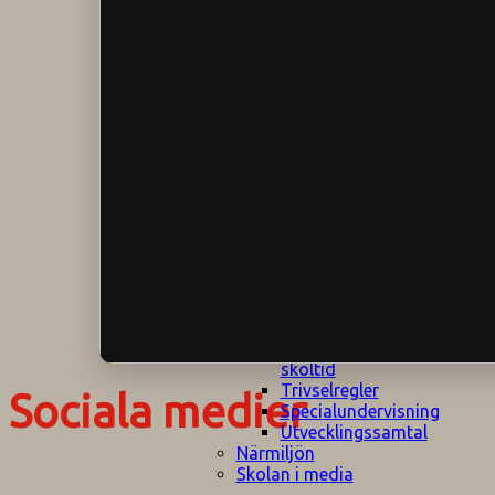
Klagomålspolicy
E
Klassföräldramöte
S
Klassutflykter
I
Konsekvenstrappa
Kyrkobesök
Lektionsanalys
Läromedelspolicy
Läxor på
Gripsholmsskolan
Nationella prov,
rutiner
NPF-certifirering 1
NPF certifiering 2
Ordningsregler åk
7-9
Policy om prövning
Skada under
skoltid
Trivselregler
Sociala medier
Specialundervisning
Utvecklingssamtal
Närmiljön
Skolan i media