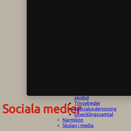
Klagomålspolicy
E
Klassföräldramöte
S
Klassutflykter
I
Konsekvenstrappa
Kyrkobesök
Lektionsanalys
Läromedelspolicy
Läxor på
Gripsholmsskolan
Nationella prov,
rutiner
NPF-certifirering 1
NPF certifiering 2
Ordningsregler åk
7-9
Policy om prövning
Skada under
skoltid
Trivselregler
Sociala medier
Specialundervisning
Utvecklingssamtal
Närmiljön
Skolan i media