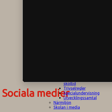
Klagomålspolicy
E
Klassföräldramöte
S
Klassutflykter
I
Konsekvenstrappa
Kyrkobesök
Lektionsanalys
Läromedelspolicy
Läxor på
Gripsholmsskolan
Nationella prov,
rutiner
NPF-certifirering 1
NPF certifiering 2
Ordningsregler åk
7-9
Policy om prövning
Skada under
skoltid
Trivselregler
Sociala medier
Specialundervisning
Utvecklingssamtal
Närmiljön
Skolan i media