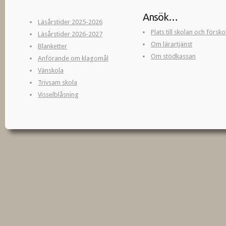
Ansök…
Läsårstider 2025-2026
Plats till skolan och försk
Läsårstider 2026-2027
Om lärartjänst
Blanketter
Om stödkassan
Anförande om klagomål
Vänskola
Trivsam skola
Visselblåsning