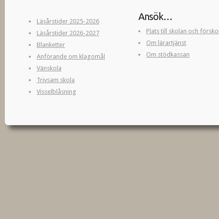
Ansök…
Läsårstider 2025-2026
Plats till skolan och försk
Läsårstider 2026-2027
Om lärartjänst
Blanketter
Om stödkassan
Anförande om klagomål
Vänskola
Trivsam skola
Visselblåsning