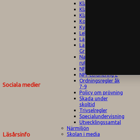
Klagomålspolicy
E
Klassföräldramöte
S
Klassutflykter
I
Konsekvenstrappa
Kyrkobesök
Lektionsanalys
Läromedelspolicy
Läxor på
Gripsholmsskolan
Nationella prov,
rutiner
NPF-certifirering 1
NPF certifiering 2
Ordningsregler åk
Sociala medier
7-9
Policy om prövning
Skada under
skoltid
Trivselregler
Specialundervisning
Utvecklingssamtal
Närmiljön
Skolan i media
Läsårsinfo