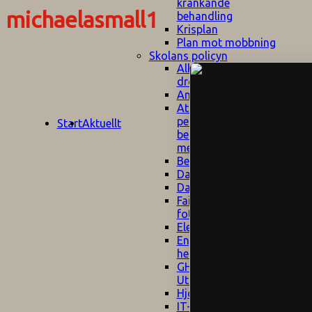
kränkande
michaelasmall1
behandling
Krisplan
Plan mot mobbning
Skolans policyn
Alkhol- och
drogpolicy
Ansvarsfördelning
Att undervisa och
pedagogiskt
Start
Aktuellt
bemöta barn/elever
med ADHD
Bedömningsplan
Dataskyddspolicy
Datorprogram
Fairplay på
fotbollsplanen
Elevvården
Engelska för
hemflyttare
E
GHS
F
Utrymningsplan
D
Hjorthagen
G
IT-policy
S