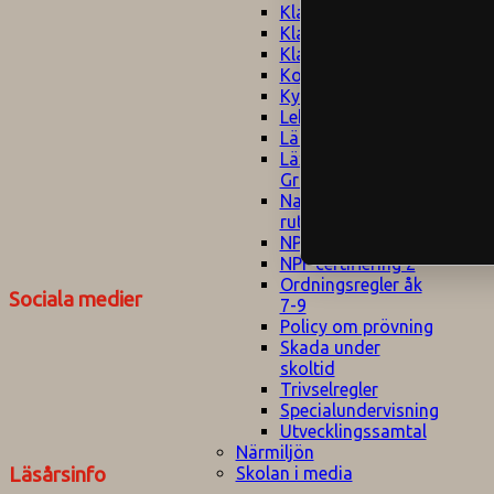
Klagomålspolicy
E
Klassföräldramöte
S
Klassutflykter
I
Konsekvenstrappa
Kyrkobesök
Lektionsanalys
Läromedelspolicy
Läxor på
Gripsholmsskolan
Nationella prov,
rutiner
NPF-certifirering 1
NPF certifiering 2
Ordningsregler åk
Sociala medier
7-9
Policy om prövning
Skada under
skoltid
Trivselregler
Specialundervisning
Utvecklingssamtal
Närmiljön
Skolan i media
Läsårsinfo