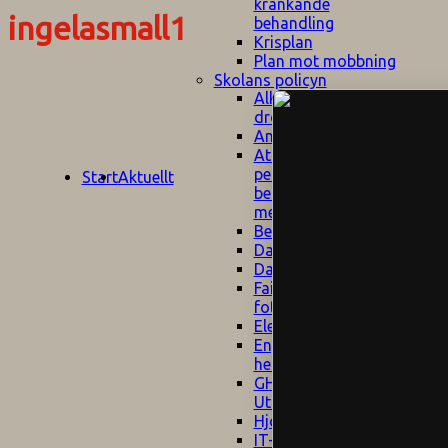
kränkande
ingelasmall1
behandling
Krisplan
Plan mot mobbning
Skolans policyn
Alkhol- och
drogpolicy
Ansvarsfördelning
Att undervisa och
pedagogiskt
Start
Aktuellt
bemöta barn/elever
med ADHD
Bedömningsplan
Dataskyddspolicy
Datorprogram
Fairplay på
fotbollsplanen
Elevvården
Engelska för
hemflyttare
E
GHS
F
Utrymningsplan
D
Hjorthagen
G
IT-policy
S