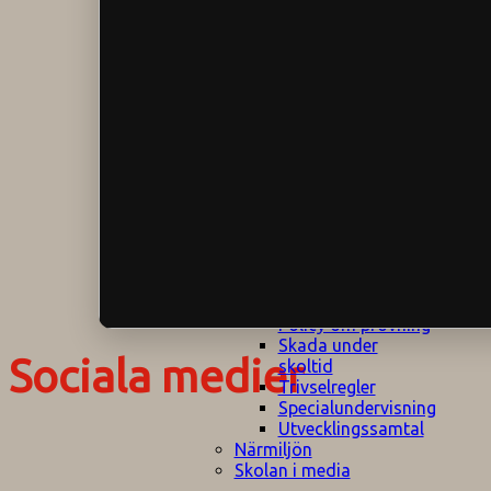
Klagomålspolicy
E
Klassföräldramöte
S
Klassutflykter
I
Konsekvenstrappa
Kyrkobesök
Lektionsanalys
Läromedelspolicy
Läxor på
Gripsholmsskolan
Nationella prov,
rutiner
NPF-certifirering 1
NPF certifiering 2
Ordningsregler åk
7-9
Policy om prövning
Skada under
Sociala medier
skoltid
Trivselregler
Specialundervisning
Utvecklingssamtal
Närmiljön
Skolan i media