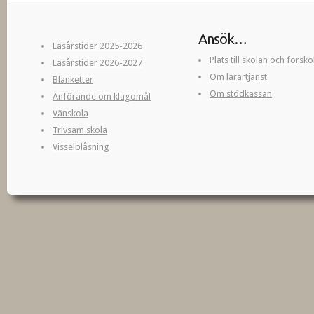
Ansök…
Läsårstider 2025-2026
Plats till skolan och försk
Läsårstider 2026-2027
Om lärartjänst
Blanketter
Om stödkassan
Anförande om klagomål
Vänskola
Trivsam skola
Visselblåsning