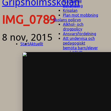
kränkande
behandling
Krisplan
Plan mot mobbning
IMG_0789
Skolans policyn
Alkhol- och
drogpolicy
Ansvarsfördelning
8 nov, 2015
Att undervisa och
pedagogiskt
Start
Aktuellt
bemöta barn/elever
med ADHD
Bedömningsplan
Dataskyddspolicy
Datorprogram
Fairplay på
fotbollsplanen
Elevvården
Engelska för
hemflyttare
E
GHS
F
Utrymningsplan
D
Hjorthagen
G
IT-policy
S