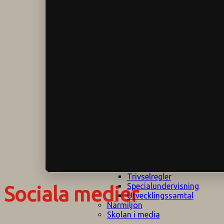
Klagomålspolicy
E
Klassföräldramöte
S
Klassutflykter
I
Konsekvenstrappa
Kyrkobesök
Lektionsanalys
Läromedelspolicy
Läxor på
Gripsholmsskolan
Nationella prov,
rutiner
NPF-certifirering 1
NPF certifiering 2
Ordningsregler åk
7-9
Policy om prövning
Skada under
skoltid
Trivselregler
Specialundervisning
Sociala medier
Utvecklingssamtal
Närmiljön
Skolan i media