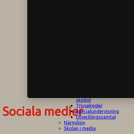
Klagomålspolicy
E
Klassföräldramöte
S
Klassutflykter
I
Konsekvenstrappa
Kyrkobesök
Lektionsanalys
Läromedelspolicy
Läxor på
Gripsholmsskolan
Nationella prov,
rutiner
NPF-certifirering 1
NPF certifiering 2
Ordningsregler åk
7-9
Policy om prövning
Skada under
skoltid
Trivselregler
Sociala medier
Specialundervisning
Utvecklingssamtal
Närmiljön
Skolan i media