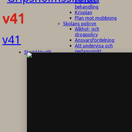
kränkande
behandling
Krisplan
v41
Plan mot mobbning
Skolans policyn
Alkhol- och
drogpolicy
v41
Ansvarsfördelning
Att undervisa och
pedagogiskt
Start
Aktuellt
bemöta barn/elever
med ADHD
Bedömningsplan
Dataskyddspolicy
Datorprogram
Fairplay på
fotbollsplanen
Elevvården
Engelska för
hemflyttare
E
GHS
F
Utrymningsplan
D
Hjorthagen
G
IT-policy
S