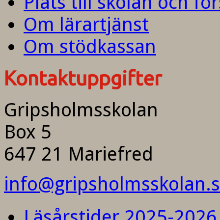
Plats till skolan och fö
Om lärartjänst
Om stödkassan
Kontaktuppgifter
Gripsholmsskolan
Box 5
647 21 Mariefred
info@gripsholmsskolan.
Läsårstider 2025-2026