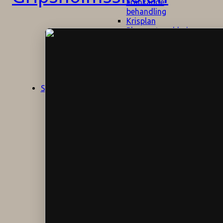
kränkande
behandling
Krisplan
Plan mot mobbning
Skolans policyn
Alkhol- och
drogpolicy
Ansvarsfördelning
Att undervisa och
pedagogiskt
Start
Aktuellt
bemöta barn/elever
med ADHD
Bedömningsplan
Dataskyddspolicy
Datorprogram
Fairplay på
fotbollsplanen
Elevvården
Engelska för
hemflyttare
E
GHS
F
Utrymningsplan
D
Hjorthagen
G
IT-policy
S