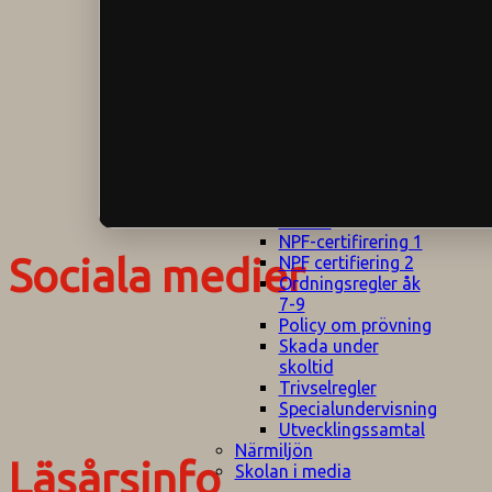
Klagomålspolicy
E
Klassföräldramöte
S
Klassutflykter
I
Konsekvenstrappa
Kyrkobesök
Lektionsanalys
Läromedelspolicy
Läxor på
Gripsholmsskolan
Nationella prov,
rutiner
NPF-certifirering 1
Sociala medier
NPF certifiering 2
Ordningsregler åk
7-9
Policy om prövning
Skada under
skoltid
Trivselregler
Specialundervisning
Utvecklingssamtal
Närmiljön
Läsårsinfo
Skolan i media