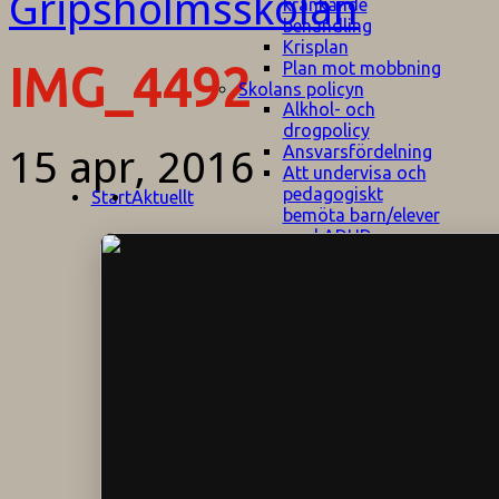
kränkande
behandling
Krisplan
Plan mot mobbning
IMG_4492
Skolans policyn
Alkhol- och
drogpolicy
Ansvarsfördelning
15 apr, 2016
Att undervisa och
pedagogiskt
Start
Aktuellt
bemöta barn/elever
med ADHD
Bedömningsplan
Dataskyddspolicy
Datorprogram
Fairplay på
fotbollsplanen
Elevvården
Engelska för
hemflyttare
E
GHS
F
Utrymningsplan
D
Hjorthagen
G
IT-policy
S