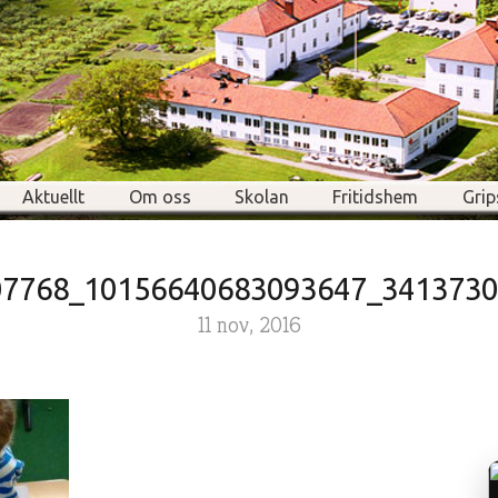
Aktuellt
Om oss
Skolan
Fritidshem
Grip
07768_10156640683093647_3413730
11 nov, 2016