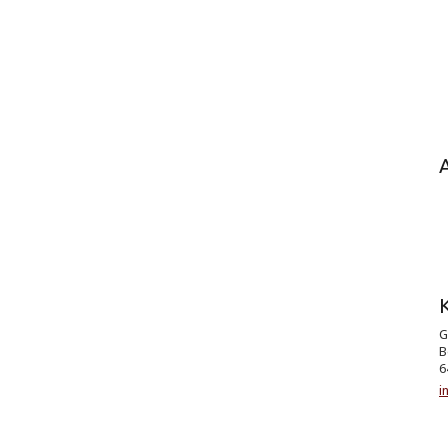
K
G
B
6
i