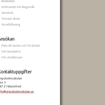
Blanketter
Anförande om klagomål
Vänskola
Trivsam skola
Visselblåsning
Ansökan
Plats till skolan och förskolan
Om lärartjänst
Om stödkassan
ontaktuppgifter
ripsholmsskolan
ox 5
47 21 Mariefred
nfo@gripsholmsskolan.se