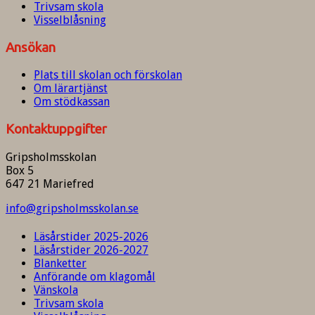
Trivsam skola
Visselblåsning
Ansökan
Plats till skolan och förskolan
Om lärartjänst
Om stödkassan
Kontaktuppgifter
Gripsholmsskolan
Box 5
647 21 Mariefred
info@gripsholmsskolan.se
Läsårstider 2025-2026
Läsårstider 2026-2027
Blanketter
Anförande om klagomål
Vänskola
Trivsam skola