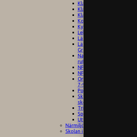
Klagomålspolicy
E
Klassföräldramöte
S
Klassutflykter
I
Konsekvenstrappa
Kyrkobesök
Lektionsanalys
Läromedelspolicy
Läxor på
Gripsholmsskolan
Nationella prov,
rutiner
NPF-certifirering 1
NPF certifiering 2
Ordningsregler åk
7-9
Policy om prövning
Skada under
skoltid
Trivselregler
Specialundervisning
Utvecklingssamtal
Närmiljön
Skolan i media