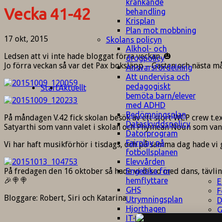
kränkande
Vecka 41-42
behandling
Krisplan
Plan mot mobbning
17 okt, 2015
Skolans policyn
Alkhol- och
Ledsen att vi inte hade bloggat förra veckan. 🎃
drogpolicy
Jo förra veckan så var det Pax boksläpp – Gasten och nästa m
Ansvarsfördelning
Att undervisa och
pedagogiskt
Start
Aktuellt
bemöta barn/elever
med ADHD
Bedömningsplan
På måndagen V.42 fick skolan besök av ett stort WCP crew t.ex
Dataskyddspolicy
Satyarthi som vann valet i skolan och Phymean Noun som vann 
Datorprogram
Fairplay på
Vi har haft musikförhör i tisdags, och på samma dag hade vi g
fotbollsplanen
Elevvården
På fredagen den 16 oktober så hade vi disco med dans, tävli
Engelska för
🎉🍭🍭
hemflyttare
E
GHS
F
Bloggare: Robert, Siri och Katarina
Utrymningsplan
D
Hjorthagen
G
IT-policy
S