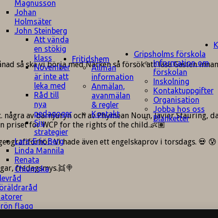
Magnusson
Johan
Holmsäter
John Steinberg
Att vända
K
en stökig
Gripsholms förskola
klass
Fritidshem
Information om
ånad så ska vi börja med Näcken så försök att läsa Gasten inn
November
Allmän
förskolan
är inte att
information
Inskolning
leka med
Anmälan,
Kontaktuppgifter
Råd till
avanmälan
Organisation
nya
& regler
Jobba hos oss
pedagoger
Kontakt
. några av barnjuryn och av Phymean Noun, Javier Stauring, dan
Blanketter
Sju
priset för WCP for the rights of the child.👶🏽
strategier
Lars-Eric Berg
eografiförhör. Vi hade även ett engelskaprov i torsdags. 💀 😰
Linda Mannila
Renata
ngar, fredagsmys.👯🍭
Chlumska
levråd
öräldraråd
atorer
rön flagg
kolrestaurang