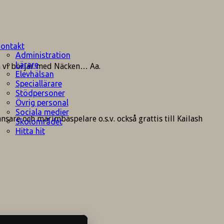
ontakt
Administration
Lärare
an vi börjar med Näcken… Aa.
Elevhälsan
Speciallärare
Stödpersoner
Övrig personal
Sociala medier
sare och marimbaspelare o.s.v. också grattis till Kailash
Skolområdet
Hitta hit