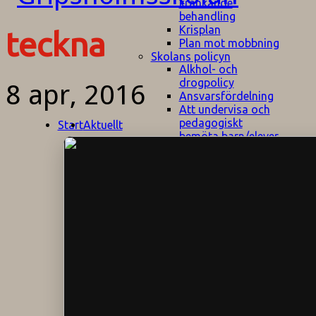
kränkande
behandling
Krisplan
teckna
Plan mot mobbning
Skolans policyn
Alkhol- och
drogpolicy
8 apr, 2016
Ansvarsfördelning
Att undervisa och
pedagogiskt
Start
Aktuellt
bemöta barn/elever
med ADHD
Bedömningsplan
Dataskyddspolicy
Datorprogram
Fairplay på
fotbollsplanen
Elevvården
Engelska för
hemflyttare
E
GHS
F
Utrymningsplan
D
Hjorthagen
G
IT-policy
S