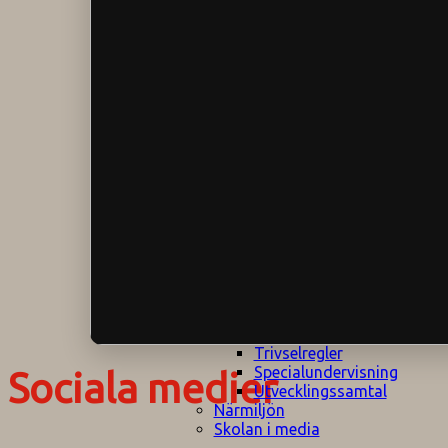
Klagomålspolicy
E
Klassföräldramöte
S
Klassutflykter
I
Konsekvenstrappa
Kyrkobesök
Lektionsanalys
Läromedelspolicy
Läxor på
Gripsholmsskolan
Nationella prov,
rutiner
NPF-certifirering 1
NPF certifiering 2
Ordningsregler åk
7-9
Policy om prövning
Skada under
skoltid
Trivselregler
Specialundervisning
Sociala medier
Utvecklingssamtal
Närmiljön
Skolan i media