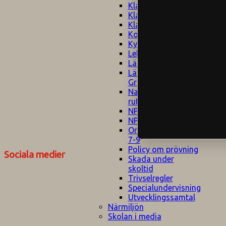
Klagomålspolicy
E
Klassföräldramöte
S
Klassutflykter
I
Konsekvenstrappa
Kyrkobesök
Lektionsanalys
Läromedelspolicy
Läxor på
Gripsholmsskolan
Nationella prov,
rutiner
NPF-certifirering 1
NPF certifiering 2
Ordningsregler åk
7-9
Policy om prövning
Sociala medier
Skada under
skoltid
Trivselregler
Specialundervisning
Utvecklingssamtal
Närmiljön
Skolan i media