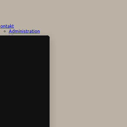
ontakt
Administration
Lärare
Elevhälsan
Speciallärare
Stödpersoner
Övrig personal
Sociala medier
Skolområdet
Hitta hit