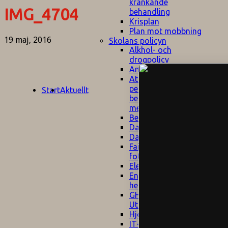
kränkande
IMG_4704
behandling
Krisplan
Plan mot mobbning
19 maj, 2016
Skolans policyn
Alkhol- och
drogpolicy
Ansvarsfördelning
Att undervisa och
pedagogiskt
Start
Aktuellt
bemöta barn/elever
med ADHD
Bedömningsplan
Dataskyddspolicy
Datorprogram
Fairplay på
fotbollsplanen
Elevvården
Engelska för
hemflyttare
E
GHS
F
Utrymningsplan
D
Hjorthagen
G
IT-policy
S