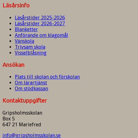
Läsårsinfo
Läsårstider 2025-2026
Läsårstider 2026-2027
Blanketter
Anförande om klagomål
Vänskola
Trivsam skola
Visselblåsning
Ansökan
Plats till skolan och förskolan
Om lärartjänst
Om stödkassan
Kontaktuppgifter
Gripsholmsskolan
Box 5
647 21 Mariefred
info@gripsholmsskolan.se