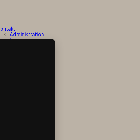
ontakt
Administration
Lärare
Elevhälsan
Speciallärare
Stödpersoner
Övrig personal
Sociala medier
Skolområdet
Hitta hit