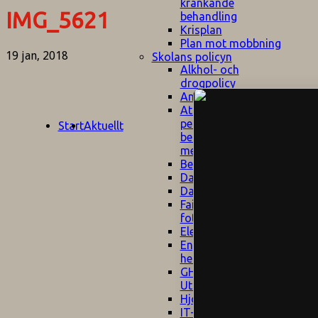
kränkande
IMG_5621
behandling
Krisplan
Plan mot mobbning
19 jan, 2018
Skolans policyn
Alkhol- och
drogpolicy
Ansvarsfördelning
Att undervisa och
pedagogiskt
Start
Aktuellt
bemöta barn/elever
med ADHD
Bedömningsplan
Dataskyddspolicy
Datorprogram
Fairplay på
fotbollsplanen
Elevvården
Engelska för
hemflyttare
E
GHS
F
Utrymningsplan
D
Hjorthagen
G
IT-policy
S