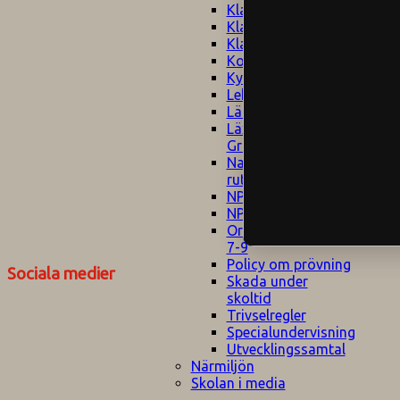
Klagomålspolicy
E
Klassföräldramöte
S
Klassutflykter
I
Konsekvenstrappa
Kyrkobesök
Lektionsanalys
Läromedelspolicy
Läxor på
Gripsholmsskolan
Nationella prov,
rutiner
NPF-certifirering 1
NPF certifiering 2
Ordningsregler åk
7-9
Policy om prövning
Sociala medier
Skada under
skoltid
Trivselregler
Specialundervisning
Utvecklingssamtal
Närmiljön
Skolan i media