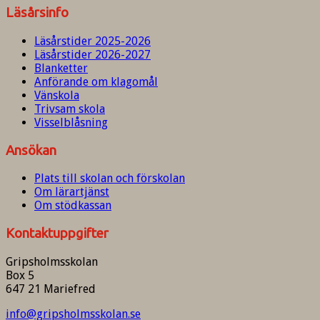
Läsårsinfo
Läsårstider 2025-2026
Läsårstider 2026-2027
Blanketter
Anförande om klagomål
Vänskola
Trivsam skola
Visselblåsning
Ansökan
Plats till skolan och förskolan
Om lärartjänst
Om stödkassan
Kontaktuppgifter
Gripsholmsskolan
Box 5
647 21 Mariefred
info@gripsholmsskolan.se