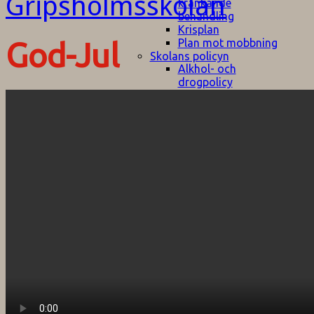
kränkande
behandling
Krisplan
Plan mot mobbning
God-Jul
Skolans policyn
Alkhol- och
drogpolicy
Ansvarsfördelning
Att undervisa och
pedagogiskt
Start
Aktuellt
bemöta barn/elever
med ADHD
Bedömningsplan
Dataskyddspolicy
Datorprogram
Fairplay på
fotbollsplanen
Elevvården
Engelska för
hemflyttare
E
GHS
F
Utrymningsplan
D
Hjorthagen
G
IT-policy
S