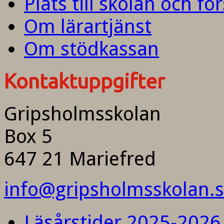
Plats till skolan och fö
Om lärartjänst
Om stödkassan
Kontaktuppgifter
Gripsholmsskolan
Box 5
647 21 Mariefred
info@gripsholmsskolan.
Läsårstider 2025-2026