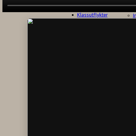
Klagomålspolicy
E
Klassföräldramöte
S
Klassutflykter
I
Konsekvenstrappa
Kyrkobesök
Lektionsanalys
Läromedelspolicy
Läxor på
Gripsholmsskolan
Nationella prov,
rutiner
NPF-certifirering 1
NPF certifiering 2
Ordningsregler åk
7-9
Policy om prövning
Skada under
skoltid
Trivselregler
Specialundervisning
Utvecklingssamtal
Närmiljön
Skolan i media