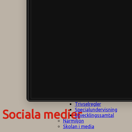
Klagomålspolicy
E
Klassföräldramöte
S
Klassutflykter
I
Konsekvenstrappa
Kyrkobesök
Lektionsanalys
Läromedelspolicy
Läxor på
Gripsholmsskolan
Nationella prov,
rutiner
NPF-certifirering 1
NPF certifiering 2
Ordningsregler åk
7-9
Policy om prövning
Skada under
skoltid
Trivselregler
Specialundervisning
Sociala medier
Utvecklingssamtal
Närmiljön
Skolan i media