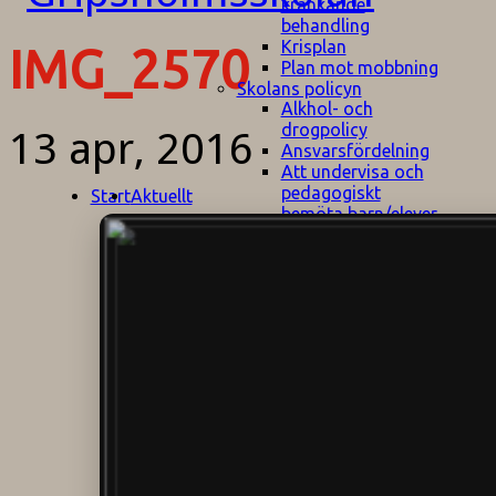
kränkande
behandling
Krisplan
IMG_2570
Plan mot mobbning
Skolans policyn
Alkhol- och
drogpolicy
13 apr, 2016
Ansvarsfördelning
Att undervisa och
pedagogiskt
Start
Aktuellt
bemöta barn/elever
med ADHD
Bedömningsplan
Dataskyddspolicy
Datorprogram
Fairplay på
fotbollsplanen
Elevvården
Engelska för
hemflyttare
E
GHS
F
Utrymningsplan
D
Hjorthagen
G
IT-policy
S