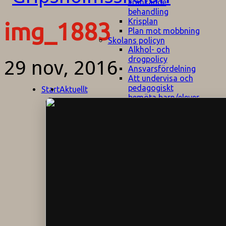
kränkande
behandling
Krisplan
img_1883
Plan mot mobbning
Skolans policyn
Alkhol- och
drogpolicy
29 nov, 2016
Ansvarsfördelning
Att undervisa och
pedagogiskt
Start
Aktuellt
bemöta barn/elever
med ADHD
Bedömningsplan
Dataskyddspolicy
Datorprogram
Fairplay på
fotbollsplanen
Elevvården
Engelska för
hemflyttare
E
GHS
F
Utrymningsplan
D
Hjorthagen
G
IT-policy
S