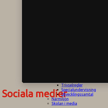
Klagomålspolicy
E
Klassföräldramöte
S
Klassutflykter
I
Konsekvenstrappa
Kyrkobesök
Lektionsanalys
Läromedelspolicy
Läxor på
Gripsholmsskolan
Nationella prov,
rutiner
NPF-certifirering 1
NPF certifiering 2
Ordningsregler åk
7-9
Policy om prövning
Skada under
skoltid
Trivselregler
Specialundervisning
Sociala medier
Utvecklingssamtal
Närmiljön
Skolan i media