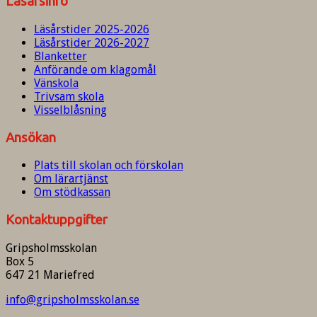
Läsårsinfo
Läsårstider 2025-2026
Läsårstider 2026-2027
Blanketter
Anförande om klagomål
Vänskola
Trivsam skola
Visselblåsning
Ansökan
Plats till skolan och förskolan
Om lärartjänst
Om stödkassan
Kontaktuppgifter
Gripsholmsskolan
Box 5
647 21 Mariefred
info@gripsholmsskolan.se