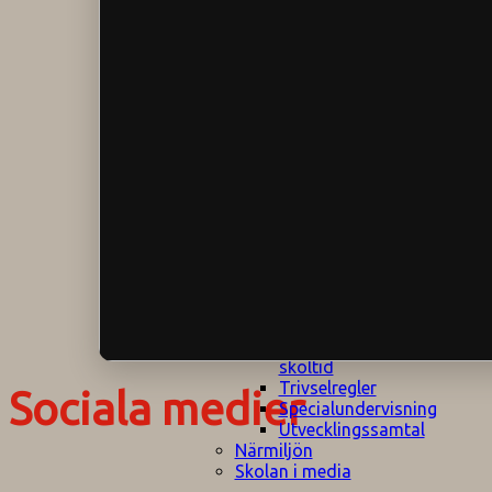
Klagomålspolicy
E
Klassföräldramöte
S
Klassutflykter
I
Konsekvenstrappa
Kyrkobesök
Lektionsanalys
Läromedelspolicy
Läxor på
Gripsholmsskolan
Nationella prov,
rutiner
NPF-certifirering 1
NPF certifiering 2
Ordningsregler åk
7-9
Policy om prövning
Skada under
skoltid
Trivselregler
Sociala medier
Specialundervisning
Utvecklingssamtal
Närmiljön
Skolan i media