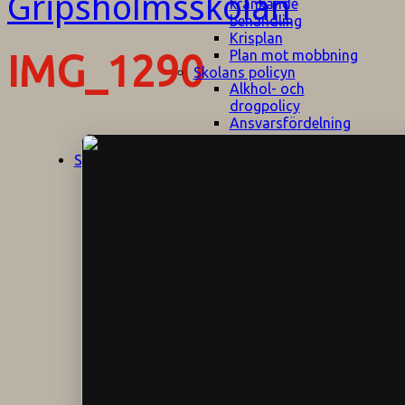
kränkande
behandling
Krisplan
Plan mot mobbning
IMG_1290
Skolans policyn
Alkhol- och
drogpolicy
Ansvarsfördelning
Att undervisa och
pedagogiskt
Start
Aktuellt
bemöta barn/elever
med ADHD
Bedömningsplan
Dataskyddspolicy
Datorprogram
Fairplay på
fotbollsplanen
Elevvården
Engelska för
hemflyttare
E
GHS
F
Utrymningsplan
D
Hjorthagen
G
IT-policy
S