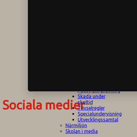
Klagomålspolicy
E
Klassföräldramöte
S
Klassutflykter
I
Konsekvenstrappa
Kyrkobesök
Lektionsanalys
Läromedelspolicy
Läxor på
Gripsholmsskolan
Nationella prov,
rutiner
NPF-certifirering 1
NPF certifiering 2
Ordningsregler åk
7-9
Policy om prövning
Skada under
Sociala medier
skoltid
Trivselregler
Specialundervisning
Utvecklingssamtal
Närmiljön
Skolan i media