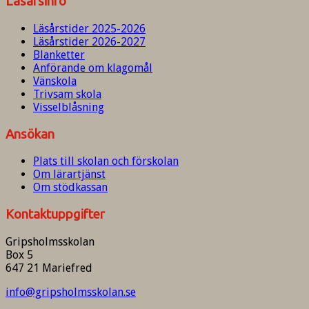
Läsårsinfo
Läsårstider 2025-2026
Läsårstider 2026-2027
Blanketter
Anförande om klagomål
Vänskola
Trivsam skola
Visselblåsning
Ansökan
Plats till skolan och förskolan
Om lärartjänst
Om stödkassan
Kontaktuppgifter
Gripsholmsskolan
Box 5
647 21 Mariefred
info@gripsholmsskolan.se