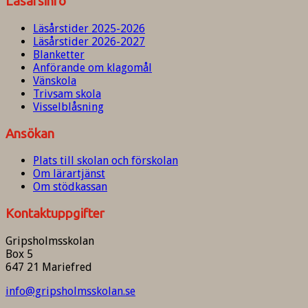
Läsårsinfo
Läsårstider 2025-2026
Läsårstider 2026-2027
Blanketter
Anförande om klagomål
Vänskola
Trivsam skola
Visselblåsning
Ansökan
Plats till skolan och förskolan
Om lärartjänst
Om stödkassan
Kontaktuppgifter
Gripsholmsskolan
Box 5
647 21 Mariefred
info@gripsholmsskolan.se