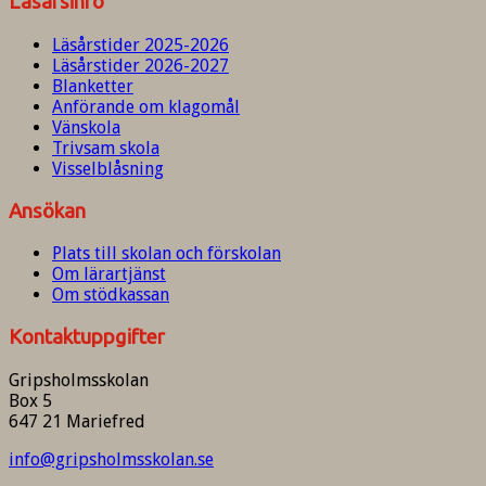
Läsårsinfo
Läsårstider 2025-2026
Läsårstider 2026-2027
Blanketter
Anförande om klagomål
Vänskola
Trivsam skola
Visselblåsning
Ansökan
Plats till skolan och förskolan
Om lärartjänst
Om stödkassan
Kontaktuppgifter
Gripsholmsskolan
Box 5
647 21 Mariefred
info@gripsholmsskolan.se