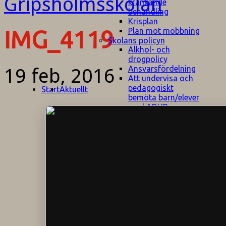
kränkande
behandling
Krisplan
Plan mot mobbning
IMG_4119
Skolans policyn
Alkhol- och
drogpolicy
Ansvarsfördelning
19 feb, 2016
Att undervisa och
pedagogiskt
Start
Aktuellt
bemöta barn/elever
med ADHD
Bedömningsplan
Dataskyddspolicy
Datorprogram
Fairplay på
fotbollsplanen
Elevvården
Engelska för
hemflyttare
E
GHS
F
Utrymningsplan
D
Hjorthagen
G
IT-policy
S