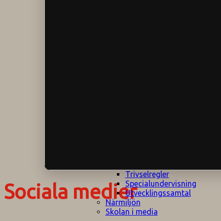
Klagomålspolicy
E
Klassföräldramöte
S
Klassutflykter
I
Konsekvenstrappa
Kyrkobesök
Lektionsanalys
Läromedelspolicy
Läxor på
Gripsholmsskolan
Nationella prov,
rutiner
NPF-certifirering 1
NPF certifiering 2
Ordningsregler åk
7-9
Policy om prövning
Skada under
skoltid
Trivselregler
Specialundervisning
Sociala medier
Utvecklingssamtal
Närmiljön
Skolan i media