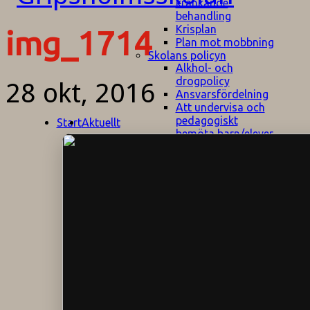
kränkande
behandling
Krisplan
img_1714
Plan mot mobbning
Skolans policyn
Alkhol- och
drogpolicy
28 okt, 2016
Ansvarsfördelning
Att undervisa och
pedagogiskt
Start
Aktuellt
bemöta barn/elever
med ADHD
Bedömningsplan
Dataskyddspolicy
Datorprogram
Fairplay på
fotbollsplanen
Elevvården
Engelska för
hemflyttare
E
GHS
F
Utrymningsplan
D
Hjorthagen
G
IT-policy
S