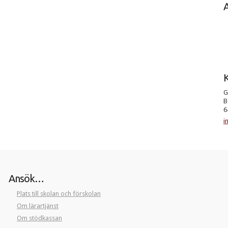
K
G
B
6
i
Ansök…
Plats till skolan och förskolan
Om lärartjänst
Om stödkassan