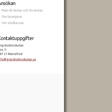
Ansökan
Plats till skolan och förskolan
Om lärartjänst
Om stödkassan
ontaktuppgifter
ripsholmsskolan
ox 5
47 21 Mariefred
nfo@gripsholmsskolan.se