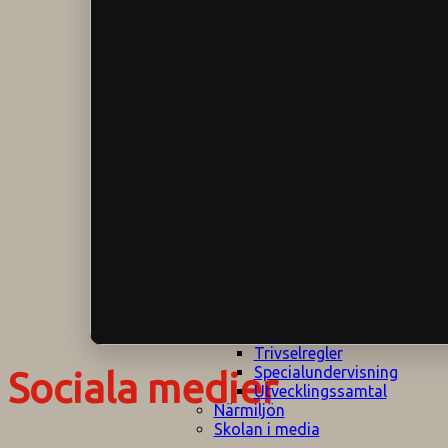
Klagomålspolicy
E
Klassföräldramöte
S
Klassutflykter
I
Konsekvenstrappa
Kyrkobesök
Lektionsanalys
Läromedelspolicy
Läxor på
Gripsholmsskolan
Nationella prov,
rutiner
NPF-certifirering 1
NPF certifiering 2
Ordningsregler åk
7-9
Policy om prövning
Skada under
skoltid
Trivselregler
Specialundervisning
Sociala medier
Utvecklingssamtal
Närmiljön
Skolan i media