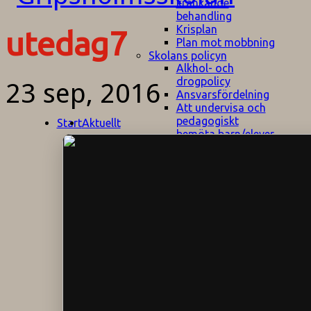
kränkande
behandling
Krisplan
utedag7
Plan mot mobbning
Skolans policyn
Alkhol- och
drogpolicy
23 sep, 2016
Ansvarsfördelning
Att undervisa och
pedagogiskt
Start
Aktuellt
bemöta barn/elever
med ADHD
Bedömningsplan
Dataskyddspolicy
Datorprogram
Fairplay på
fotbollsplanen
Elevvården
Engelska för
hemflyttare
E
GHS
F
Utrymningsplan
D
Hjorthagen
G
IT-policy
S