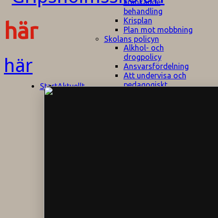
kränkande
behandling
Krisplan
här
Plan mot mobbning
Skolans policyn
Alkhol- och
drogpolicy
här
Ansvarsfördelning
Att undervisa och
pedagogiskt
Start
Aktuellt
bemöta barn/elever
med ADHD
Bedömningsplan
Dataskyddspolicy
Datorprogram
Fairplay på
fotbollsplanen
Elevvården
Engelska för
hemflyttare
E
GHS
F
Utrymningsplan
D
Hjorthagen
G
IT-policy
S