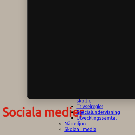
Klagomålspolicy
E
Klassföräldramöte
S
Klassutflykter
I
Konsekvenstrappa
Kyrkobesök
Lektionsanalys
Läromedelspolicy
Läxor på
Gripsholmsskolan
Nationella prov,
rutiner
NPF-certifirering 1
NPF certifiering 2
Ordningsregler åk
7-9
Policy om prövning
Skada under
skoltid
Trivselregler
Sociala medier
Specialundervisning
Utvecklingssamtal
Närmiljön
Skolan i media