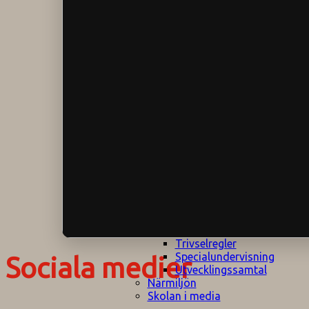
Klagomålspolicy
E
Klassföräldramöte
S
Klassutflykter
I
Konsekvenstrappa
Kyrkobesök
Lektionsanalys
Läromedelspolicy
Läxor på
Gripsholmsskolan
Nationella prov,
rutiner
NPF-certifirering 1
NPF certifiering 2
Ordningsregler åk
7-9
Policy om prövning
Skada under
skoltid
Trivselregler
Specialundervisning
Sociala medier
Utvecklingssamtal
Närmiljön
Skolan i media