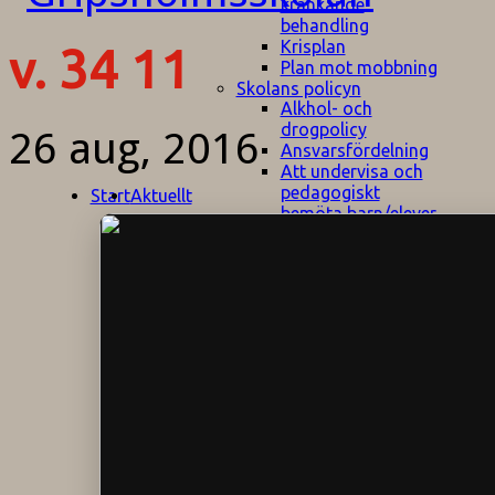
kränkande
behandling
Krisplan
v. 34 11
Plan mot mobbning
Skolans policyn
Alkhol- och
drogpolicy
26 aug, 2016
Ansvarsfördelning
Att undervisa och
pedagogiskt
Start
Aktuellt
bemöta barn/elever
med ADHD
Bedömningsplan
Dataskyddspolicy
Datorprogram
Fairplay på
fotbollsplanen
Elevvården
Engelska för
hemflyttare
E
GHS
F
Utrymningsplan
D
Hjorthagen
G
IT-policy
S