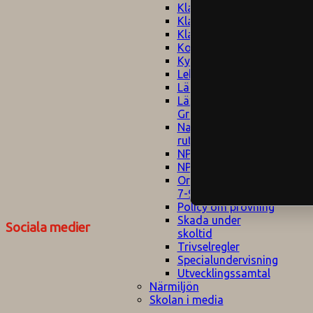
Klagomålspolicy
E
Klassföräldramöte
S
Klassutflykter
I
Konsekvenstrappa
Kyrkobesök
Lektionsanalys
Läromedelspolicy
Läxor på
Gripsholmsskolan
Nationella prov,
rutiner
NPF-certifirering 1
NPF certifiering 2
Ordningsregler åk
7-9
Policy om prövning
Skada under
Sociala medier
skoltid
Trivselregler
Specialundervisning
Utvecklingssamtal
Närmiljön
Skolan i media