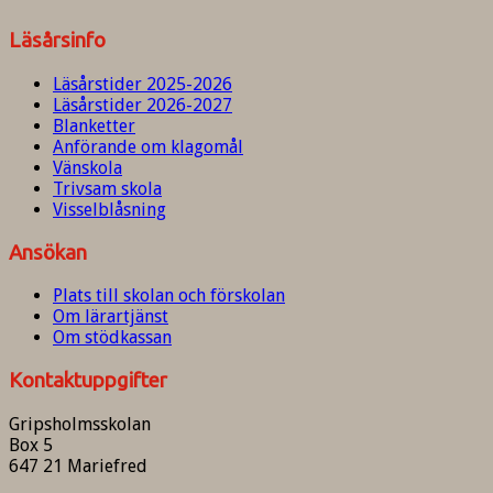
Läsårsinfo
Läsårstider 2025-2026
Läsårstider 2026-2027
Blanketter
Anförande om klagomål
Vänskola
Trivsam skola
Visselblåsning
Ansökan
Plats till skolan och förskolan
Om lärartjänst
Om stödkassan
Kontaktuppgifter
Gripsholmsskolan
Box 5
647 21 Mariefred