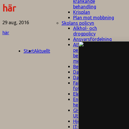
kränkande
här
behandling
Krisplan
Plan mot mobbning
29 aug, 2016
Skolans policyn
Alkhol- och
här
drogpolicy
Ansvarsfördelning
Att undervisa och
pedagogiskt
Start
Aktuellt
bemöta barn/elever
med ADHD
Bedömningsplan
Dataskyddspolicy
Datorprogram
Fairplay på
fotbollsplanen
Elevvården
Engelska för
hemflyttare
E
GHS
F
Utrymningsplan
D
Hjorthagen
G
IT-policy
S