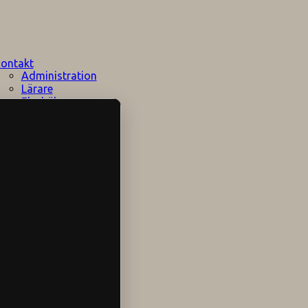
ontakt
Administration
Lärare
Elevhälsan
Speciallärare
Stödpersoner
Övrig personal
Sociala medier
Skolområdet
Hitta hit