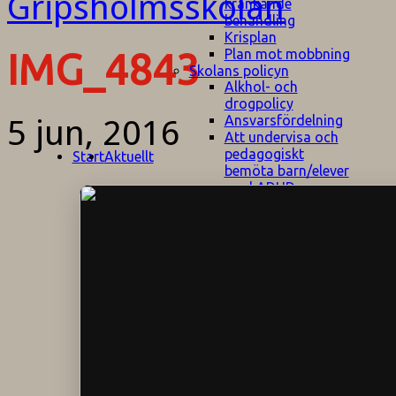
kränkande
behandling
Krisplan
Plan mot mobbning
IMG_4843
Skolans policyn
Alkhol- och
drogpolicy
Ansvarsfördelning
5 jun, 2016
Att undervisa och
pedagogiskt
Start
Aktuellt
bemöta barn/elever
med ADHD
Bedömningsplan
Dataskyddspolicy
Datorprogram
Fairplay på
fotbollsplanen
Elevvården
Engelska för
hemflyttare
E
GHS
F
Utrymningsplan
D
Hjorthagen
G
IT-policy
S