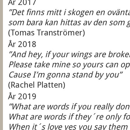
År 2017
”Det finns mitt i skogen en ovänt
som bara kan hittas av den som gå
(Tomas Tranströmer)
År 2018
”And hey, if your wings are broke
Please take mine so yours can o
Cause I’m gonna stand by you”
(Rachel Platten)
År 2019
”What are words if you really d
What are words if they´re only fo
When it´s love yes you say them