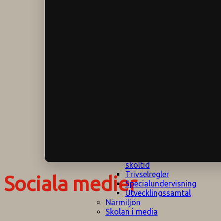
Klagomålspolicy
E
Klassföräldramöte
S
Klassutflykter
I
Konsekvenstrappa
Kyrkobesök
Lektionsanalys
Läromedelspolicy
Läxor på
Gripsholmsskolan
Nationella prov,
rutiner
NPF-certifirering 1
NPF certifiering 2
Ordningsregler åk
7-9
Policy om prövning
Skada under
skoltid
Trivselregler
Sociala medier
Specialundervisning
Utvecklingssamtal
Närmiljön
Skolan i media