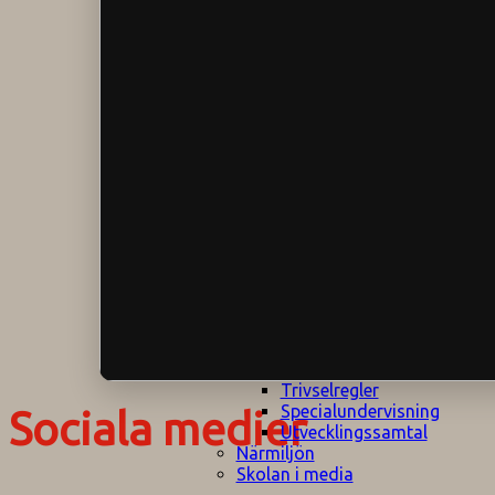
Klagomålspolicy
E
Klassföräldramöte
S
Klassutflykter
I
Konsekvenstrappa
Kyrkobesök
Lektionsanalys
Läromedelspolicy
Läxor på
Gripsholmsskolan
Nationella prov,
rutiner
NPF-certifirering 1
NPF certifiering 2
Ordningsregler åk
7-9
Policy om prövning
Skada under
skoltid
Trivselregler
Specialundervisning
Sociala medier
Utvecklingssamtal
Närmiljön
Skolan i media