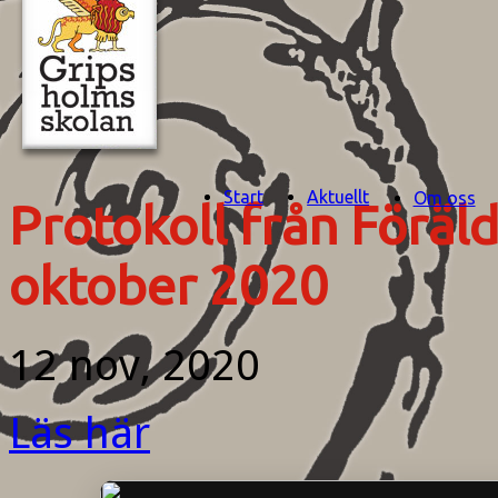
Start
Aktuellt
Om oss
Protokoll från Föräl
oktober 2020
12 nov, 2020
Läs här