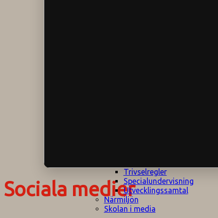
Klagomålspolicy
E
Klassföräldramöte
S
Klassutflykter
I
Konsekvenstrappa
Kyrkobesök
Lektionsanalys
Läromedelspolicy
Läxor på
Gripsholmsskolan
Nationella prov,
rutiner
NPF-certifirering 1
NPF certifiering 2
Ordningsregler åk
7-9
Policy om prövning
Skada under
skoltid
Trivselregler
Specialundervisning
Sociala medier
Utvecklingssamtal
Närmiljön
Skolan i media