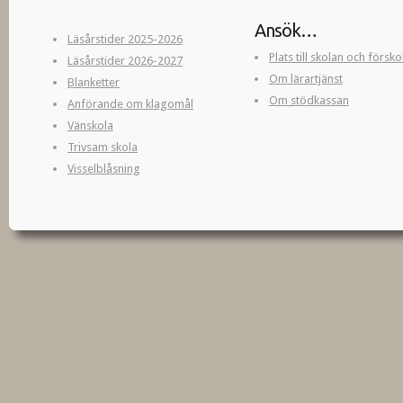
Ansök…
Läsårstider 2025-2026
Plats till skolan och försk
Läsårstider 2026-2027
Om lärartjänst
Blanketter
Om stödkassan
Anförande om klagomål
Vänskola
Trivsam skola
Visselblåsning