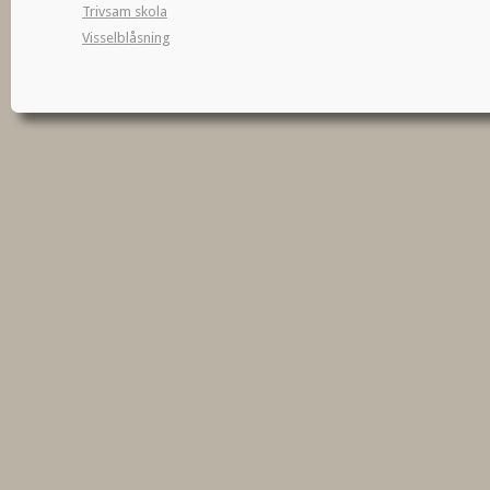
Trivsam skola
Visselblåsning