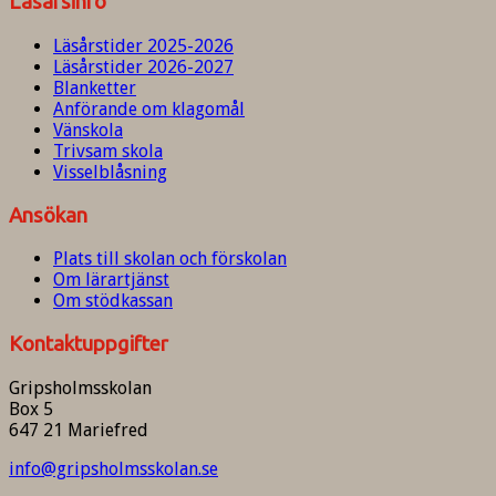
Läsårsinfo
Läsårstider 2025-2026
Läsårstider 2026-2027
Blanketter
Anförande om klagomål
Vänskola
Trivsam skola
Visselblåsning
Ansökan
Plats till skolan och förskolan
Om lärartjänst
Om stödkassan
Kontaktuppgifter
Gripsholmsskolan
Box 5
647 21 Mariefred
info@gripsholmsskolan.se