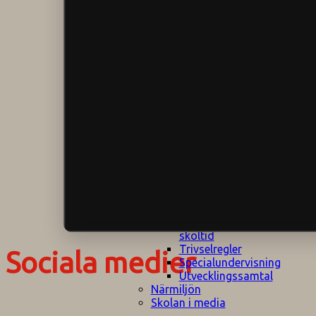
Klagomålspolicy
E
Klassföräldramöte
S
Klassutflykter
I
Konsekvenstrappa
Kyrkobesök
Lektionsanalys
Läromedelspolicy
Läxor på
Gripsholmsskolan
Nationella prov,
rutiner
NPF-certifirering 1
NPF certifiering 2
Ordningsregler åk
7-9
Policy om prövning
Skada under
skoltid
Trivselregler
Sociala medier
Specialundervisning
Utvecklingssamtal
Närmiljön
Skolan i media