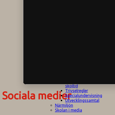
Klagomålspolicy
E
Klassföräldramöte
S
Klassutflykter
I
Konsekvenstrappa
Kyrkobesök
Lektionsanalys
Läromedelspolicy
Läxor på
Gripsholmsskolan
Nationella prov,
rutiner
NPF-certifirering 1
NPF certifiering 2
Ordningsregler åk
7-9
Policy om prövning
Skada under
skoltid
Trivselregler
Sociala medier
Specialundervisning
Utvecklingssamtal
Närmiljön
Skolan i media