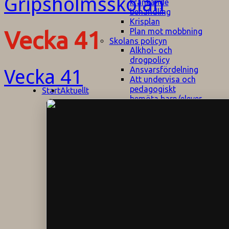
kränkande
behandling
Krisplan
Plan mot mobbning
Vecka 41
Skolans policyn
Alkhol- och
drogpolicy
Ansvarsfördelning
Vecka 41
Att undervisa och
pedagogiskt
Start
Aktuellt
bemöta barn/elever
med ADHD
Bedömningsplan
Dataskyddspolicy
Datorprogram
Fairplay på
fotbollsplanen
Elevvården
Engelska för
hemflyttare
E
GHS
F
Utrymningsplan
D
Hjorthagen
G
IT-policy
S