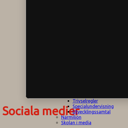
Klagomålspolicy
E
Klassföräldramöte
S
Klassutflykter
I
Konsekvenstrappa
Kyrkobesök
Lektionsanalys
Läromedelspolicy
Läxor på
Gripsholmsskolan
Nationella prov,
rutiner
NPF-certifirering 1
NPF certifiering 2
Ordningsregler åk
7-9
Policy om prövning
Skada under
skoltid
Trivselregler
Specialundervisning
Sociala medier
Utvecklingssamtal
Närmiljön
Skolan i media