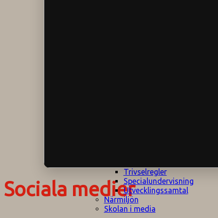
Klagomålspolicy
E
Klassföräldramöte
S
Klassutflykter
I
Konsekvenstrappa
Kyrkobesök
Lektionsanalys
Läromedelspolicy
Läxor på
Gripsholmsskolan
Nationella prov,
rutiner
NPF-certifirering 1
NPF certifiering 2
Ordningsregler åk
7-9
Policy om prövning
Skada under
skoltid
Trivselregler
Specialundervisning
Sociala medier
Utvecklingssamtal
Närmiljön
Skolan i media