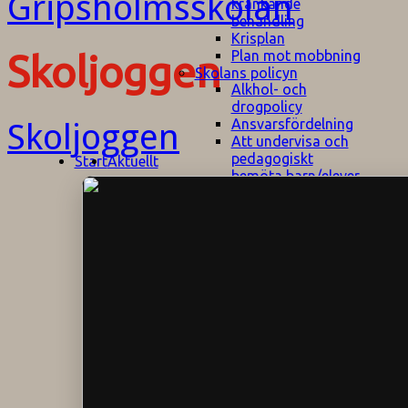
kränkande
behandling
Krisplan
Plan mot mobbning
Skoljoggen
Skolans policyn
Alkhol- och
drogpolicy
Ansvarsfördelning
Skoljoggen
Att undervisa och
pedagogiskt
Start
Aktuellt
bemöta barn/elever
med ADHD
Bedömningsplan
Dataskyddspolicy
Datorprogram
Fairplay på
fotbollsplanen
Elevvården
Engelska för
hemflyttare
E
GHS
F
Utrymningsplan
D
Hjorthagen
G
IT-policy
S